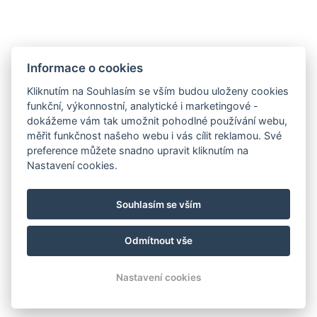
Informace o cookies
Kliknutím na Souhlasím se vším budou uloženy cookies
funkční, výkonnostní, analytické i marketingové -
dokážeme vám tak umožnit pohodlné používání webu,
měřit funkčnost našeho webu i vás cílit reklamou. Své
preference můžete snadno upravit kliknutím na
info@hotel-palfrig.cz
Nastavení cookies.
+420 721 851 100
Facebook
Souhlasím se vším
Instagram
Odmítnout vše
© Copyright 2026 | Všechna práva vyhrazena
Nastavení cookies