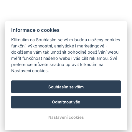
ZPĚT NA POKOJE
Informace o cookies
Kliknutím na Souhlasím se vším budou uloženy cookies
funkční, výkonnostní, analytické i marketingové -
dokážeme vám tak umožnit pohodlné používání webu,
měřit funkčnost našeho webu i vás cílit reklamou. Své
preference můžete snadno upravit kliknutím na
info@hotel-palfrig.cz
Nastavení cookies.
+420 721 851 100
Facebook
Souhlasím se vším
Instagram
Odmítnout vše
© Copyright 2026 | Všechna práva vyhrazena
Nastavení cookies