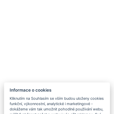
Denní úklid
Toaletní potřeby zdarma
Rozloha místnosti : 22m²
Typy postelí : 2x Samostatná postel
Počet ložnic : 1
Počet místností : 2
REZERVOVAT NYNÍ
ZPĚT NA POKOJE
Informace o cookies
Kliknutím na Souhlasím se vším budou uloženy cookies
funkční, výkonnostní, analytické i marketingové -
dokážeme vám tak umožnit pohodlné používání webu,