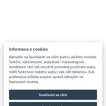
REZERVOVAT NYNÍ
ZPĚT NA POKOJE
Informace o cookies
Kliknutím na Souhlasím se vším budou uloženy cookies
funkční, výkonnostní, analytické i marketingové -
dokážeme vám tak umožnit pohodlné používání webu,
měřit funkčnost našeho webu i vás cílit reklamou. Své
preference můžete snadno upravit kliknutím na
info@hotel-palfrig.cz
Nastavení cookies.
+420 721 851 100
Facebook
Souhlasím se vším
Instagram