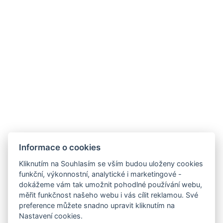
Rozloha místnosti : 27m²
Typy postelí : 2x Samostatná postel
Počet ložnic : 1
Počet místností : 2
REZERVOVAT NYNÍ
ZPĚT NA POKOJE
Informace o cookies
Kliknutím na Souhlasím se vším budou uloženy cookies
funkční, výkonnostní, analytické i marketingové -
dokážeme vám tak umožnit pohodlné používání webu,
měřit funkčnost našeho webu i vás cílit reklamou. Své
preference můžete snadno upravit kliknutím na
info@hotel-palfrig.cz
Nastavení cookies.
+420 721 851 100